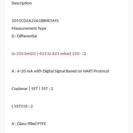
Description
2051CD2A22A1BB4E5M5
Measurement Type
D : Differential
to 250 inH2O (-623 to 623 mbar
)
: -250
2
A : 4-20 mA with Digital Signal Based on HART Protocol
Coplanar | SST | SST
:
2
L SST
: 316
2
A : Glass-filled PTFE