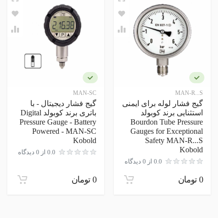
هارت
نام و نام خانوادگی
مشخصات ظاهری
جنس بدنه
نظر شما
آلومینیوم
MAN-SC
MAN-R...S
ضد انفجار
گیج فشار لوله برای ایمنی
گیج فشار دیجیتال - با
استثنایی برند کوبولد
باتری برند کوبولد Digital
Pressure Gauge - Battery
Bourdon Tube Pressure
Powered - MAN-SC
Gauges for Exceptional
Kobold
Safety MAN-R...S
Kobold
0.0 از 0 دیدگاه
0.0 از 0 دیدگاه
ارسال نظر در مورد این محصول
0 تومان
0 تومان