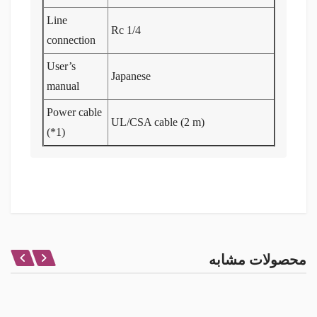
Line
Rc 1/4
connection
User’s
Japanese
manual
Power cable
UL/CSA cable (2 m)
(*1)
نظر شما در باره این محصول
محصولات مشابه
امتیاز