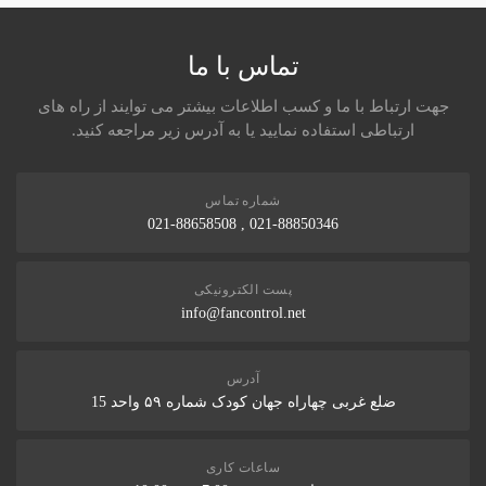
نام و نام خانوادگی
تماس با ما
جهت ارتباط با ما و کسب اطلاعات بیشتر می توایند از راه های
ارتباطی استفاده نمایید یا به آدرس زیر مراجعه کنید.
نظر شما
شماره تماس
021-88850346 , 021-88658508
پست الکترونیکی
info@fancontrol.net
ارسال نظر در مورد این محصول
آدرس
ضلع غربی چهاراه جهان کودک شماره ۵۹ واحد 15
ساعات کاری