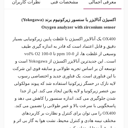
معرفی اجمالی
مشخصات فنی
نظرات کاربران
اکسیژن آنالایزر با سنسور زیرکونیوم برند (Yokogawa)
Oxygen analyzer with zirconium sensor
OX400 یک آنالایزر اکسیژن با غلظت پایین زیرکونیایی بسیار
دقیق و قابل اعتماد است که قادر به اندازه گیری طیف
وسیعی از غلظت ها، از 0-10 ppm تا 0-100 vol% O2
است.. این جدیدترین آنالایزر اکسیژن از Yokogawa است و
توسعه آن بر اساس تجربه طولانی و سابقه قوی این شرکت
با این فناوری است. یک فناوری جدید و اختصاصی رسوب
لایه نازک در حسگر زیرکونیا استفاده شد که پیوند مولکولی
بین عنصر زیرکونیا و لایه پلاتین ایجاد می کند. این از جدا
شدن جلوگیری می کند، اندازه سنسور را کاهش می دهد و
پاسخگویی با سرعت بالا و عمر طولانی را تضمین می کند.
OX400 را می توان برای کنترل و نظارت بر کاربردهای
مختلف نیمه هادی و کنترل محیط، نشت هوا به گاز بی اثر و