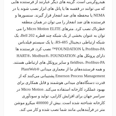
هیدروکربنی است. گزینه های دیگر عبارتند از فرستنده هایی
که می توانند در قفسه ها یا پانل های ابزار نصب شوند یا در
NEMA یا محفظه های ضد انفجار قرار گیرند. سنسورها و
فرستنده های ضد انفجار را می توان در همان منطقه
خطرناک نصب کرد. مترهای Micro Motion ELITE را می
توان به عنوان بخشی از یک شبکه چند قطره Bell 202، یک
شبکه ارتباطی دیجیتال RS-485، یا یک سیستم فیلدباس
Profibus-PA یا FOUNDATION™ نصب کرد. فرستنده ها
دارای پروتکل های HART®، Modbus®، FOUNDATION
fieldbus، Profibus-PA و سایر پروتکل های ارتباطی هستند.
و همه فرستنده‌های ما از معماری میدانی PlantWeb®
Emerson Process Management پشتیبانی می‌کنند که از
قدرت دستگاه‌های میدانی هوشمند و قابل همکاری برای
بهبود عملکرد کارخانه استفاده می‌کند. Micro Motion در
سراسر جهان برای افزایش کارایی، تولید و سودآوری
کارخانه شناخته شده است. بیش از 400000 میکرو موشن
متر در فرآیندهایی مانند شما نصب شده و کار می کند.