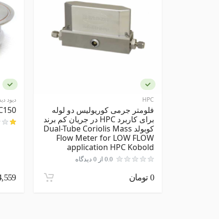
مشخصات ظاهری
نظر شما
جنس بدنه
استیل
ضد انفجار
HPC
دیود د
ارسال نظر در مورد این محصول
فلومتر جرمی کوریولیس دو لوله
C150
برای کاربرد HPC در جریان کم برند
کوبولد Dual-Tube Coriolis Mass
Flow Meter for LOW FLOW
application HPC Kobold
0.0 از 0 دیدگاه
0 تومان
,444,559