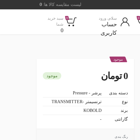
لیست مقایسه کالا ها:
0
سلام، ورود
سبد خرید
0
0
حساب
شما
0
کاربری
موجود
0 تومان
موجود
دسته بندی
پرشر - Pressure
نوع
ترنسیمتر -TRANSMITTER
برند
KOBOLD
گارانتی
-
رنگ بندی