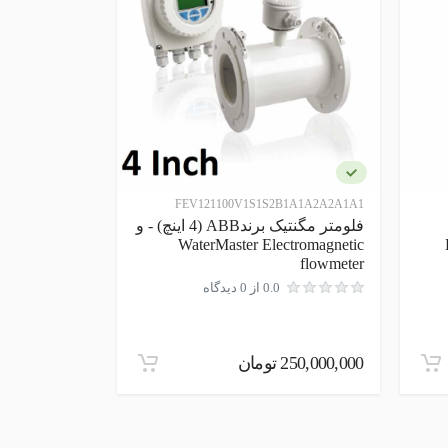
NKP
FEV121100V1S1S2B1A1A2A2A1A1
فلومتر مگنتیک برندABB (4 اینچ) - و
NKP KOBOLD
WaterMaster Electromagnetic
flowmeter
0.0 از 0 دیدگاه
250,000,000 تومان
0 تومان