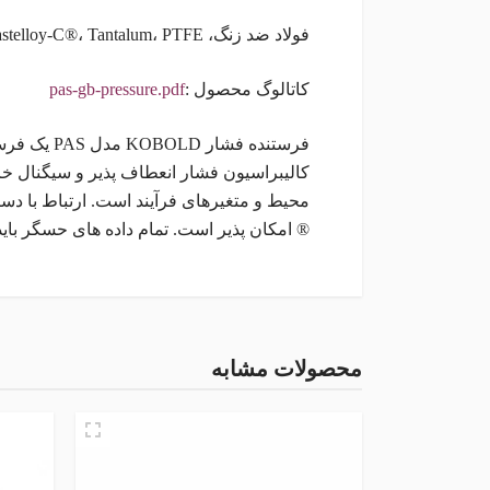
فولاد ضد زنگ، Hastelloy-C®، Tantalum، PTFE
کاتالوگ محصول :
pas-gb-pressure.pdf
فرستنده فشا
کالیبراسیون فشار انعطاف پذیر و سیگنال خ
® امکان پذیر است. تمام داده های حسگر باید وارد، اصلاح 
مشخصات اصلی
رنج
نظر شما در باره این محصول
محصولات مشابه
اتصال
1/4 اینچ
امتیاز
ن
هارت