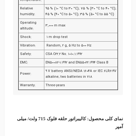
temperature:
Relative
95 % (10 °C to 30 °C); 75 % (30 °C to 40 °C);
humidity:
45 % (40 °C to 50 °C); 35 % (50 °C to 55 °C)
Operating
3,000 m max
altitude:
Shock:
1 m drop test
Vibration:
Random, 2 g, 5 Hz to 500 Hz
Safety:
CSA C22.2 No. 1010.1:1992
EMC:
EN50082-1:1992 and EN55022:1994 Class B
9 V battery ANSI/NEDA 1604A or IEC 6LR619V
Power:
alkaline; two batteries in 718
Warranty:
Three-years
نمای کلی محصول: کالیبراتور حلقه فلوک 715 ولت/ میلی
آمپر