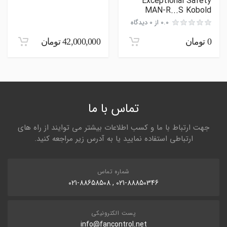
Exceptional Safety
MAN-R...S Kobold
0.0 از 0 دیدگاه
ارسال نظر در مورد این محصول
0 تومان
42,000,000 تومان
تماس با ما
جهت ارتباط با ما و کسب اطلاعات بیشتر می توایند از راه های
ارتباطی استفاده نمایید یا به آدرس زیر مراجعه کنید.
شماره تماس
021-88850346 , 021-88658508
پست الکترونیکی
info@fancontrol.net