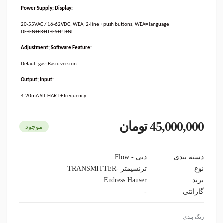
Power Supply; Display:
20-55VAC / 16-62VDC; WEA, 2-line + push buttons, WEA= language
DE+EN+FR+IT+ES+PT+NL
Adjustment; Software Feature:
Default gas; Basic version
Output; Input:
4-20mA SIL HART + frequency
45,000,000 تومان
موجود
دسته بندی
دبی - Flow
نوع
ترنسیمتر -TRANSMITTER
برند
Endress Hauser
گارانتی
-
رنگ بندی