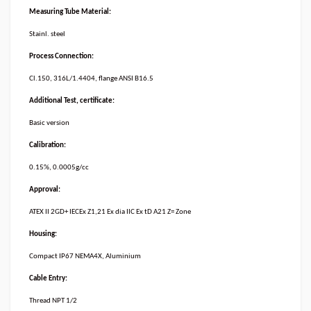
Measuring Tube Material:
Stainl. steel
Process Connection:
Cl.150, 316L/1.4404, flange ANSI B16.5
Additional Test, certificate:
Basic version
Calibration:
0.15%, 0.0005g/cc
Approval:
ATEX II 2GD+ IECEx Z1,21 Ex dia IIC Ex tD A21 Z= Zone
Housing:
Compact IP67 NEMA4X, Aluminium
Cable Entry:
Thread NPT 1/2