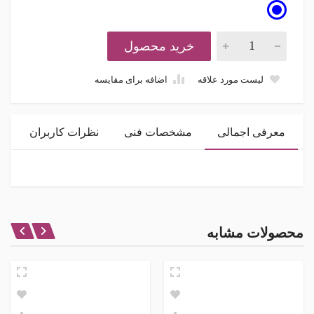
خرید محصول
لیست مورد علاقه
اضافه برای مقایسه
معرفی اجمالی
مشخصات فنی
نظرات کاربران
مشخصات ظاهری
اتصالات CONNECTION
نظر شما در باره این محصول
محصولات مشابه
فلنج
جنس بدنه تیوب
امتیاز
استیل
نمایشگر
دیجیتالی