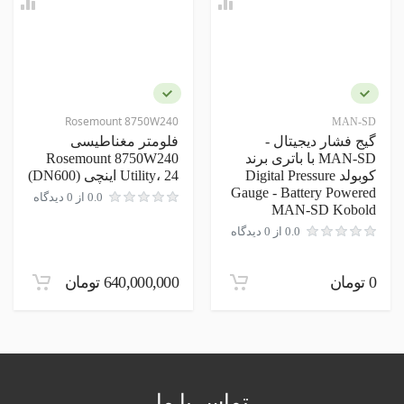
نام و نام خانوادگی
مخصات اصلی
نوع سنسور
نظر شما
کوریولیس
نوع سیال
Rosemount 8750W240
MAN-SD
مایع
گیج فشار دیجیتال -
فلومتر مغناطیسی
MAN-SD با باتری برند
Rosemount 8750W240
نوع محاسبه
کوبولد Digital Pressure
Utility، 24 اینچی (DN600)
جرمی
Gauge - Battery Powered
0.0 از 0 دیدگاه
MAN-SD Kobold
0.0 از 0 دیدگاه
ارسال نظر در مورد این محصول
0 تومان
640,000,000 تومان
تماس با ما