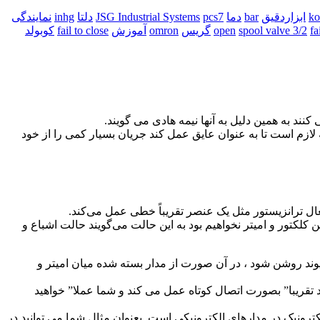
ابزاردقیق
bar
دما
pcs7
JSG Industrial Systems
دلتا
inhg
نمایندگی
fa
spool valve 3/2
open
گریس
omron
آموزش
fail to close
کوبولد
 کنند به همین دلیل به آنها نیمه هادی می گویند.
 لازم است تا به عنوان عایق عمل کند جریان بسیار کمی را از خود
 کلکتور و امیتر نخواهیم بود به این حالت می‌گویند حالت اشباع و
وند روشن شود ، در آن صورت از مدار بسته شده میان امیتر و
وند تقریبا” بصورت اتصال کوتاه عمل می کند و شما عملا” خواهید
 بزرگ Ic را داشته باشید. این مدار اساس سوئیچ های الکترونیک در مدارهای الکترونیکی است. بعنوان مثال شما می توانید در