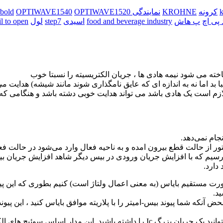
کرونه
KROHNE
نمایندگی kobold
OPTIWAVE1520
OPTIWAVE1540
 پی اچ
پ هاش
food and beverage industry
اسیدی
step7
لول
il to open
اخته می شود نیمه هادی ها ، جریان الکتریسیته را نسبتا خوب
با بد اما نه به اندازه ای که عایق نامگذاری شوند مانند شیشه) هدایت می
 لازم است یک هادی باشد می تواند هدایت خوبی دشته باشد و هنگامی که
ی‌رسیم که با افزایش جریان ورودی در بیس دیگر شاهد افزایش جریان بین
دارد.
ورت مستقیم بایاس (به معنی اعمال ولتاژ است) کنیم بطوری که این پی
د.
حض آنکه شما پیوند بیس-امیتر را با پلاریته موافق بایاس کنید ، این پی
بنابراین مشاهده می کنید که با برقراری یک جریان کوچک Ib شما می توانید یک جریان