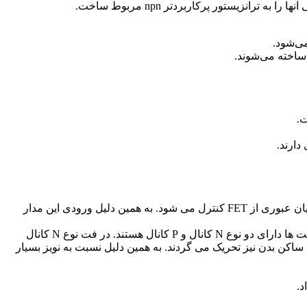
دارند.
همانگونه که از نام این المان مشخص است، پایه کنترلی آن جریانی مصرف نمی کند و تنها با اعامل ولتاژ و ایجاد میدان درون نیمه هادی ، جریان عبوری از FET کنترل می شود. به همین دلیل ورودی این مدار
فت دارای سه پایه با نام های درِین (D ) و سورس( S ) و گیت( G ) است که پایه گیت ، جریان عبوری از درین به سورس را کنترل می نماید. فت ها دارای دو نوع N کانال و P کانال هستند. در فت نوع N کانال
معمولاً بسیار حساس بوده و حتی با الکتریسیته ساکن بدن نیز تحریک می گردند. به همین دلیل نسبت به نویز بسیار
د.