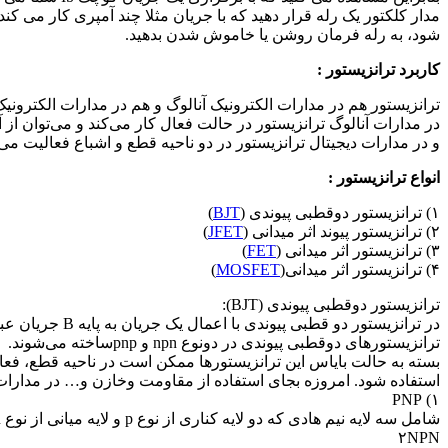
مدار کلکتور یک رله قرار دهید که با جریان مثلا چند آمپری کار می 
شود، به رله فرمان روشن یا خاموش شدن بدهید.
کاربرد ترانزیستور
:
ترانزیستور هم در مدارات الکترونیک آنالوگ و هم در مدارات الکترونی
در مدارات آنالوگ ترانزیستور در حالت فعال کار می‌کند و می‌توان از آ
و در مدارات دیجیتال ترانزیستور در دو ناحیه قطع و اشباع فعالیت می
انواع ترانزیستور
:
۱) ترانزیستور دوقطبی پیوندی (
BJT
)
۲) ترانزیستور پیوند اثر میدانی (
JFET
)
۳) ترانزیستور اثر میدانی (
FET
)
۴) ترانزیستور اثر میدانی(
MOSFET
)
ترانزیستور دوقطبی پیوندی (BJT):
در ترانزیستور دو قطبی پیوندی با اعمال یک جریان به پایه B جریان عبوری از دو پایه C و E کنترل می‌شود.
ترانزیستورهای دوقطبی پیوندی در دونوع npn و pnpساخته می‌شوند.
بسته به حالت بایاس این ترانزیستورها ممکن است در ناحیه قطع، فعال
استفاده شود. امروزه بجای استفاده از مقاومت وخازن و… در مدارات مج
۱) PNP
شامل سه لایه نیم هادی که دو لایه کناری از نوع p و لایه میانی از نوع n است و مزیت اصلی آن در تشریح عملکرد ترانزیستور این است که جهت جاری شدن حفره‌ها با جهت جریان یکی است.
۲NPN