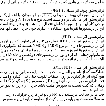
شامل سه لایه نیم هادی که دو لایه کناری از نوع n و لایه میانی از نوع p است. پس از درک ایده‌های اساسی برای قطعهٔ pnp می‌توان به سادگی آنها را به ترانزیستور پرکاربردتر npn مربوط ساخت.
ترانزیستور پیوند اثر میدانی ( JFET):
در ترانزیستورهای پیوند اثر میدانی (JFET) در اثر میدان، با اعمال یک ولتاژ به پایه گیت میزان جریان عبوری از دو پایه سورس و درین کنترل می‌شود.
ترانزیستور اثر می‌دانی بر دو قسم است: نوع n یا N-Type و نوع p یا P-Type. از دیدگاهی دیگر این ترانزیستورها در دو نوع افزایشی و تخلیه‌ای ساخته می‌شوند.
نواحی کار این ترانزستورها شامل «فعال» و «اشباع» و «ترایود» است.
این ترانزیستورها تقریباً هیچ استفاده‌ای ندارند چون جریان دهی آنها
ترانزیستور اثر میدانی (FET):
این ترانزیستور نیز مانند JFET عمل می‌کنند با این تفاوت که جریان ورودی گیت آنها صفر است.همچنین رابطه جریان با ولتاژ نیز متفاوت است.
این ترانزیستورها دارای دو نوع PMOS و NMOS هستند که تکنولوژی استفاده از دو نوع آن در یک مدار تکنولوژی CMOS نام دارد.
این ترانزیستورها امروزه بسیار کاربرد دارند زیرا براحتی مجتمع می
به تکنولوژی‌هایی که از دو نوع ترانزیستورهای دوقطبی و Mosfet در آن واحد استفاده می‌کنند Bicmos می‌گویند.
البته نقطه کار این ترانزیستورها نسبت به دما حساس است وتغییر می‌کند
ترانزیستور اثر میدانی(MOSFET):
هیچ گونه اثر بارگذاری بر روی طبقات تقویت قبلی نمی گذارد و امپدانس
حساس هستند.
فت ها در ساخت فرستنده باند FM رادیو نیز کاربرد فراوانی دارند.
معمولاً مقاومت بین پایه درین و گیت از مقاومت پایه درین و سورس 