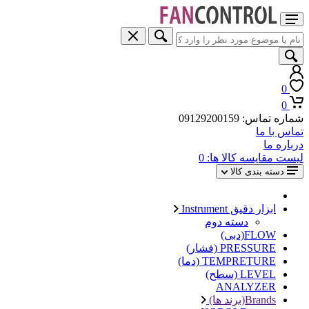
0
0
شماره تماس: 09129200159
تماس با ما
درباره ما
لیست مقایسه کالا ها:
0
دسته بندی کالا
ابزار دقیق Instrument
دسته دوم
FLOW(دبی)
PRESSURE (فشار)
TEMPRETURE (دما)
LEVEL (سطح)
ANALYZER
Brands(برند ها)