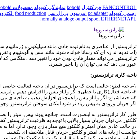
FANCONTROL
فن کنترل
kobold
نمایندگی کوبولد
محصولات kobold
رسمی کوبولد
pc adapter
امرسون
پی ال سی
food production
الکترود
normally
analoge output
spool
ETHERNETAPL
ترانزیستورها
ترانزیستور از عناصری به نام نیمه هادی مانند سیلیکون و ژرمانیوم س
(اما نه به اندازه ای که رسانا خوانده شوند مانند مس و آلومنیوم و تقری
ترانزیستور می تواند مقدار هادی بودن خود را تغییر دهد ، هنگامی که
عبور می دهد که می توان آن را ناچیز شمرد.
ناحیه کاری ترانزیستور
:
۱-ناحیه قطع: حالتی است که ترانزیستور در آن ناحیه فعالیت خاصی انجام نمی‌دهد.
۲- ناحیه فعال(کاری یا خطی): اگر ولتاژ بیس را افزایش دهیم ترانزیستور از حالت قطع بیرون امده و به ناحیه فعال وارد می‌شود در حالت فعال ترانزیستور مثل یک عنصر تقریباً خطی عمل می‌کند.
۳-ناحیه اشباع: اگر ولتاژ بیس را همچنان افزایش دهیم به ناحیه‌ای م
اگر جریان ورودی به بیس زیاد تر شود امکان سوختن ترانزیستور وجود 
طرز کار ترانزیستور به اینصورت است، چنانچه پیوند بیس-امیتر را بص
کلکتور می توان جریان بسیار بالایی با توجه به ظرفیت ترانزیستور کشی
در حالت عادی میان امیتر و کلکتور هیچ مدار بازی وجود ندارد اما به م
توانست از پایه های امیتر و کلکتور جریان قابل ملاحظه ای بکشید.