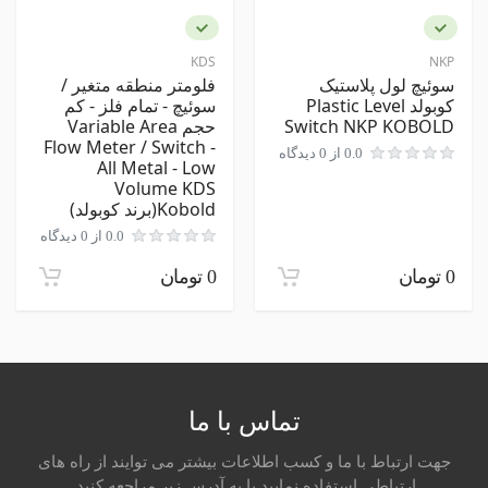
نظر شما
KDS
NKP
سوئیچ لول پلاستیک
فلومتر منطقه متغیر /
کوبولد Plastic Level
سوئیچ - تمام فلز - کم
Switch NKP KOBOLD
حجم Variable Area
Flow Meter / Switch -
0.0 از 0 دیدگاه
All Metal - Low
Volume KDS
Kobold(برند کوبولد)
ارسال نظر در مورد این محصول
0.0 از 0 دیدگاه
0 تومان
0 تومان
تماس با ما
جهت ارتباط با ما و کسب اطلاعات بیشتر می توایند از راه های
ارتباطی استفاده نمایید یا به آدرس زیر مراجعه کنید.