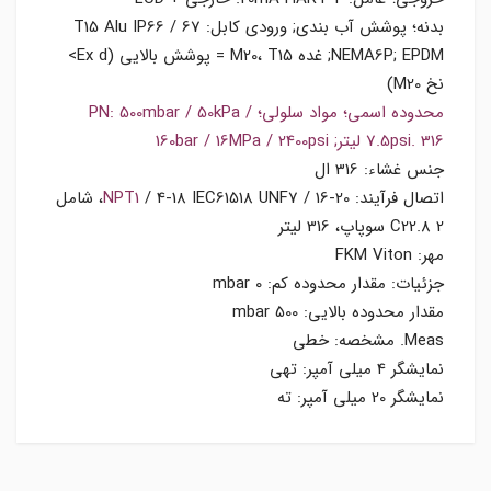
بدنه؛ پوشش آب بندی; ورودی کابل: T15 Alu IP66 / 67
NEMA6P; EPDM; غده M20، T15 = پوشش بالایی (Ex d>
نخ M20)
محدوده اسمی؛ مواد سلولی؛ PN: 500mbar / 50kPa /
7.5psi. 316 لیتر; 160bar / 16MPa / 2400psi
جنس غشاء: 316 ال
اتصال فرآیند:
NPT1
/ 4-18 IEC61518 UNF7 / 16-20، شامل
C22.8 2 سوپاپ، 316 لیتر
مهر: FKM Viton
جزئیات: مقدار محدوده کم: 0 mbar
مقدار محدوده بالایی: 500 mbar
Meas. مشخصه: خطی
نمایشگر 4 میلی آمپر: تهی
نمایشگر 20 میلی آمپر: ته
مشخصات اصلی