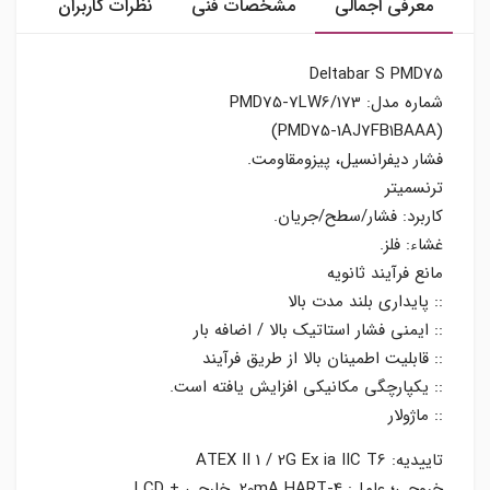
معرفی اجمالی
مشخصات فنی
نظرات کاربران
Deltabar S PMD75
شماره مدل: PMD75-7LW6/173
(PMD75-1AJ7FB1BAAA)
فشار دیفرانسیل، پیزومقاومت.
ترنسمیتر
کاربرد: فشار/سطح/جریان.
غشاء: فلز.
مانع فرآیند ثانویه
:: پایداری بلند مدت بالا
:: ایمنی فشار استاتیک بالا / اضافه بار
:: قابلیت اطمینان بالا از طریق فرآیند
:: یکپارچگی مکانیکی افزایش یافته است.
:: ماژولار
تاییدیه: ATEX II 1 / 2G Ex ia IIC T6
خروجی؛ عامل: 4-20mA HART. خارجی + LCD