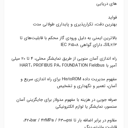
های دریایی
فواید
بهترین دقت، تکرارپذیری و پایداری طولانی مدت
بالاترین ایمنی به دلیل ورودی گاز محکم با قابلیت‌های تا
SIL2/3، دارای گواهی IEC 61508
راه اندازی آسان منویی از طریق نمایشگر محلی، 4 تا 20 میلی
آمپر با HART، PROFIBUS PA، FOUNDATION Fieldbus
مفهوم مدیریت داده HistoROM برای راه اندازی سریع و
آسان، تعمیر و نگهداری و تشخیص
صرفه جویی در هزینه با مفهوم مدولار برای جایگزینی آسان
سنسور، نمایشگر یا لوازم الکترونیکی
مقاوم در برابر اضافه بار تا 420bar / 42MPa / 6300psi،
قابلیت مانیتورینگ