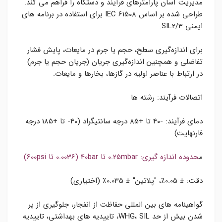
مدیریت آسان پارامترهای فرآیند و دستگاه را فراهم می کند.
طراحی شده بر اساس IEC 61508 برای استفاده در برنامه های
ایمنی SIL2/3.
برای اندازه‌گیری سطح، حجم یا جرم در مایعات، پایش فشار
تفاضلی و همچنین اندازه‌گیری جریان (جریان حجم یا جرم)
در ارتباط با عناصر اولیه در گازها، بخارها و مایعات.
اتصالات فرآیند: رشته ها
دمای فرآیند: -40 تا +85 درجه سانتیگراد (40- تا +185 درجه
فارنهایت)
م
حدوده اندازه گیری: 0.25mbar تا 40bar (0.0036 تا 600psi)
دقت: ± 0.05٪، "پلاتین" ± 0.035٪ (اختیاری)
گواهینامه های بین المللی حفاظت از انفجار، جلوگیری از پر
شدن بیش از حد WHG، SIL، تاییدیه های بهداشتی، تاییدیه