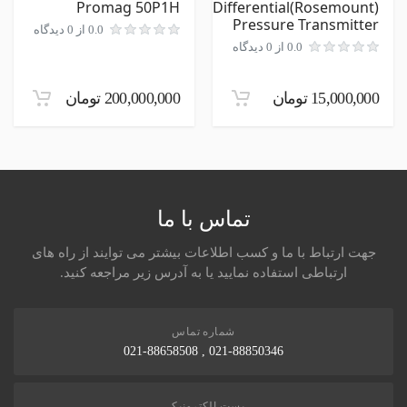
Promag 50P1H
(Rosemount)Differential
Pressure Transmitter
0.0 از 0 دیدگاه
0.0 از 0 دیدگاه
ارسال نظر در مورد این محصول
15,000,000 تومان
200,000,000 تومان
تماس با ما
جهت ارتباط با ما و کسب اطلاعات بیشتر می توایند از راه های
ارتباطی استفاده نمایید یا به آدرس زیر مراجعه کنید.
شماره تماس
021-88850346 , 021-88658508
پست الکترونیکی