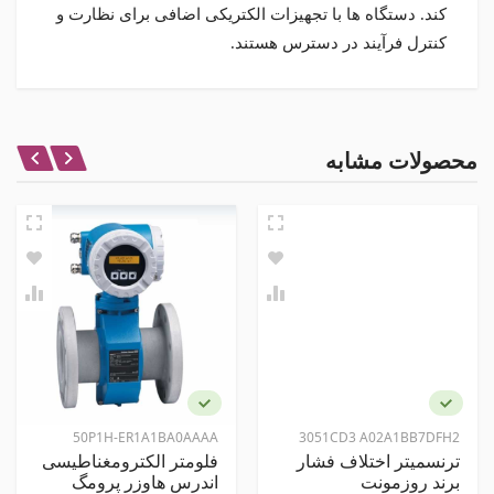
کند. دستگاه ها با تجهیزات الکتریکی اضافی برای نظارت و
کنترل فرآیند در دسترس هستند.
مشخصات اصلی
خروجی
نظر شما در باره این محصول
محصولات مشابه
ضد انفجار
امتیاز
هارت
نام و نام خانوادگی
مشخصات ظاهری
سایز اتصال
نظر شما
جنس بدنه
آلمینیوم
50P1H-ER1A1BA0AAAA
3051CD3 A02A1BB7DFH2
ترنسمیتر اختلاف فشار
فلومتر الکترومغناطیسی
برند روزمونت
اندرس هاوزر پرومگ