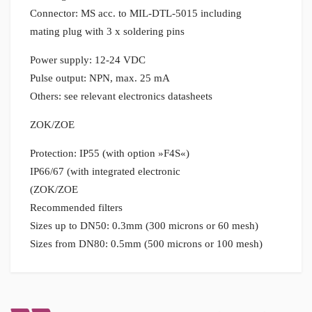
Connector: MS acc. to MIL-DTL-5015 including
mating plug with 3 x soldering pins
Power supply: 12-24 VDC
Pulse output: NPN, max. 25 mA
Others: see relevant electronics datasheets
ZOK/ZOE
Protection: IP55 (with option »F4S«)
IP66/67 (with integrated electronic
ZOK/ZOE)
Recommended filters
Sizes up to DN50: 0.3mm (300 microns or 60 mesh)
Sizes from DN80: 0.5mm (500 microns or 100 mesh)
مشخصات ظاهری
اتصالات CONNECTION