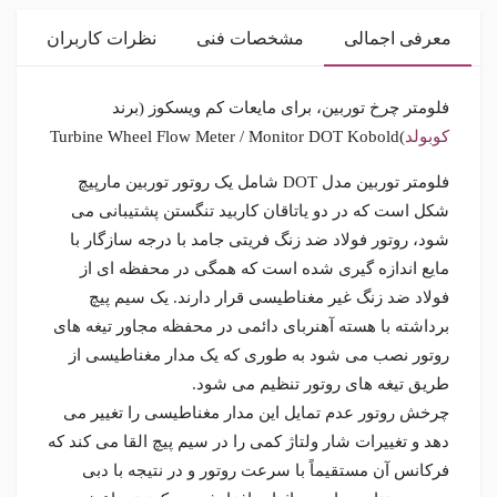
معرفی اجمالی
مشخصات فنی
نظرات کاربران
فلومتر چرخ توربین، برای مایعات کم ویسکوز (برند
کوبولد
)Turbine Wheel Flow Meter / Monitor DOT Kobold
فلومتر توربین مدل DOT شامل یک روتور توربین مارپیچ
شکل است که در دو یاتاقان کاربید تنگستن پشتیبانی می
شود، روتور فولاد ضد زنگ فریتی جامد با درجه سازگار با
مایع اندازه گیری شده است که همگی در محفظه ای از
فولاد ضد زنگ غیر مغناطیسی قرار دارند. یک سیم پیچ
برداشته با هسته آهنربای دائمی در محفظه مجاور تیغه های
روتور نصب می شود به طوری که یک مدار مغناطیسی از
طریق تیغه های روتور تنظیم می شود.
چرخش روتور عدم تمایل این مدار مغناطیسی را تغییر می
دهد و تغییرات شار ولتاژ کمی را در سیم پیچ القا می کند که
فرکانس آن مستقیماً با سرعت روتور و در نتیجه با دبی