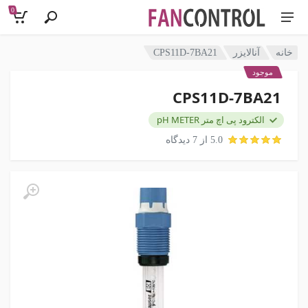
0
خانه
آنالایزر
CPS11D-7BA21
موجود
CPS11D-7BA21
الکترود پی اچ متر pH METER
5.0 از 7 دیدگاه