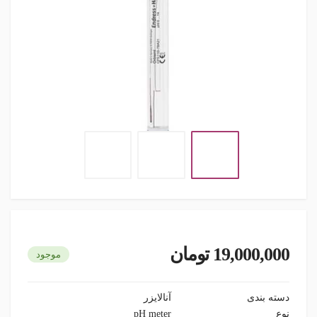
19,000,000 تومان
موجود
دسته بندی
آنالایزر
نوع
pH meter