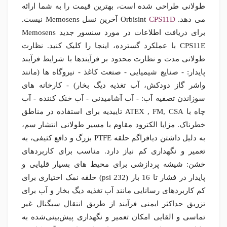
طولانی طراحی شده است، بهترین قیمت را به شما ارائه
می دهد. Orbisint
CPS11D
آخرین نسل Memosens نیست.
برای دریافت اطلاعات در مورد سنسور جدید Memosens
CPS11E با عملکرد گسترده، اینجا را کلیک کنید. نظارت
طولانی مدت و نظارت محدود بر فرآیندها با شرایط فرآیند
پایدار: - صنایع شیمیایی - صنعت کاغذ - نیروگاه ها (مانند
واشر گاز دودکش، آب تغذیه دیگ بخار) - کارخانه های
سوزاندن تصفیه آب: - آب آشامیدنی - آب خنک کننده - آب
چاه با ATEX , FM, CSA تاییدیه برای استفاده در مناطق
خطرناک. مزایا الکترود مقاوم با مسیر طولانی انتشار سم،
به دلیل داشتن دیافراگم حلقه PTFE بزرگ و دافع کثیفی، به
تعمیر و نگهداری کم نیاز دارد. مناسب برای کاربردهای
خشن: شیشه پردازشی برای محیط های بسیار قلیایی و
پایدار در فشار تا 16 بار (232 psi) حلقه نمک اختیاری برای
کم کاربردهای رسانایی مانند آب تغذیه دیگ بخار و آب برای
تزریق حداکثر ایمنی فرآیند از طریق انتقال سیگنال غیر
تماسی و القایی امکان تعمیر و نگهداری پیش‌بینی‌شده به