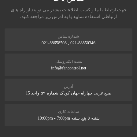
دمای فرآیند
جهت ارتباط با ما و کسب اطلاعات بیشتر می توایند از راه های
0 تا 135 درجه سانتیگراد (32 تا 275 درجه فارنهایت)
ارتباطی استفاده نمایید یا به آدرس زیر مراجعه کنید.
HABIB
15 آذر 1402
فشار فرآیند
1 تا 17 بار (15 تا 246 psi)
شماره تماس
نمایشگر این مدل چی میشه
حسگر دما
021-88850346 , 021-88658508
NTC 30k
گواهینامه قبلی
مدیر
پست الکترونیکی
ATEX، FM، CSA، NEPSI
15 آذر 1402
info@fancontrol.net
ارتباط
بهترین مدل CM442 هستش
سر اتصال القایی دیجیتال با فناوری Memosens
آدرس
ضلع غربی چهاراه جهان کودک شماره ۵۹ واحد 15
حفاظت از انگرس
IP68
نظر شما در باره این محصول
گواهینامه های اضافی
ساعات کاری
همچنین به عنوان نسخه SIL موجود است
شنبه تا پنج شنبه 10:00pm - 7:00pm
امتیاز