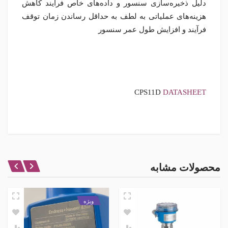
دلیل ذخیره‌سازی سنسور و داده‌های خاص فرآیند کاهش
هزینه‌های عملیاتی به لطف به حداقل رساندن زمان توقف
فرآیند و افزایش طول عمر سنسور
CPS11D
DATASHEET
Ali Bujari
09 آبان 1400
محصولات مشابه
اصل اندازه گیری
تاریخ تولید برای چه سالی ؟
پتانسیومتری
کاربرد
ویژه
مدیر
نظارت بلندمدت، فرآیندهایی با تغییرات اندک
09 آبان 1400
تصفیه آب و فاضلاب