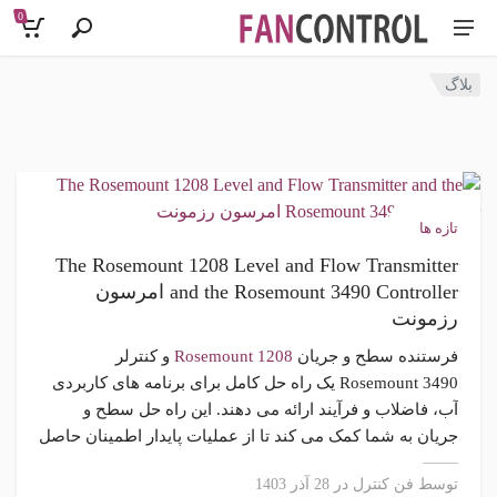
0
بلاگ
تازه ها
The Rosemount 1208 Level and Flow Transmitter
and the Rosemount 3490 Controller امرسون
رزمونت
فرستنده سطح و جریان
Rosemount 1208
و کنترلر
Rosemount 3490
یک راه حل کامل برای برنامه های کاربردی
آب، فاضلاب و فرآیند ارائه می دهند. این راه حل سطح و
جریان به شما کمک می کند تا از عملیات پایدار اطمینان حاصل
کنید، با مقررات و الزامات قانونی مطابقت داشته باشید، با
توسط
فن کنترل
در 28 آذر 1403
کاهش هزینه های عملیاتی، کارایی در فرآیندهای آب را بهبود