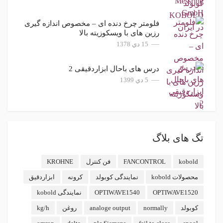
فلومتر چرخ دنده ای – مخصوص اندازه گیری
رزین های با ویسکوزیته بالا
15 دي 1378
درس های باحال ابزاردقیقی 2
5 دي 1399
تگ های بلاگ
kobold
FANCONTROL
فن کنترل
KROHNE
محصولات kobold
نمایندگی کوبولد
کرونه
ابزاردقیق
OPTIWAVE1520
OPTIWAVE1540
نمایندگی kobold
کوبولد
normally
analoge output
روغن
kg/h