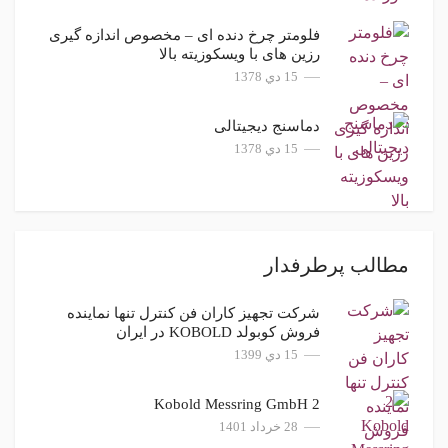
فلومتر چرخ دنده ای – مخصوص اندازه گیری
رزین های با ویسکوزیته بالا
15 دي 1378
دماسنج دیجیتالی
15 دي 1378
مطالب پرطرفدار
شركت تجهیز کاران فن کنترل تنها نماینده
فروش کوبولد KOBOLD در ایران
15 دي 1399
2 Kobold Messring GmbH
28 خرداد 1401