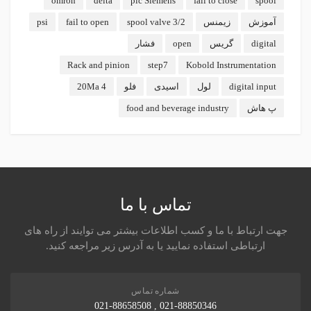
omron
delta
plc Siemens
fail to close
spool
آموزش
زیمنس
spool valve 3/2
fail to open
psi
digital
گریس
open
فشار
Rack and pinion
step7
Kobold Instrumentation
digital input
لول
اسیدی
فلو
4 20Ma
پ هاش
food and beverage industry
تماس با ما
جهت ارتباط با ما و کسب اطلاعات بیشتر می توایند از راه های
ارتباطی استفاده نمایید یا به آدرس زیر مراجعه کنید.
شماره تماس
021-88850346 , 021-88658508