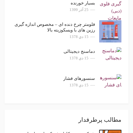
بسیار خورنده
1 کیلوگرم نیرو (kgf) = 9.80665 نیوتن (N)
25 آذر 1399
فاکتورهای تبدیل برای مساحت
توجه: تمام فاکتورهای تبدیل که با حروف پررنگ نشان داده
فلومتر چرخ دنده ای – مخصوص اندازه گیری
شده اند دقیق هستند، نه تقریبی.
رزین های با ویسکوزیته بالا
1 هکتار = 43560 فوت مربع (ft2
) = 4840 یارد مربع (yd2
) =
4046.86 متر مربع (m2
15 دي 1378
دماسنج دیجیتالی
15 دي 1378
سنسورهای فشار
15 دي 1378
همانطور که در فرمول های بالا مشاهده می کنید به ترتیب
فرمول های تبدیل دما را می بینید که نشان دهنده واحد دمای
فارنهایت سی سانتی گراد و و کا کلوین است در این جا
مشاهده می‌کنیم که مقدار درجه حرارت بر اساس سانتیگراد
ضربدر ۹ تقسیم بر ۵ به علاوه ۳۲ فرمولی است که میزان
فارنهایت را به شما نشان می دهد که در قسمت ۲.۴ تبدیل
واحد های ثابت فیزیکی را می بینید فاکتور های مانند تبدیل
مطالب پرطرفدار
فاصله ـ یک اینچ برابر است با ۲.۵۴ سانتی‌متر همچنین یک بود
برابر است با ۱۲ اینچ